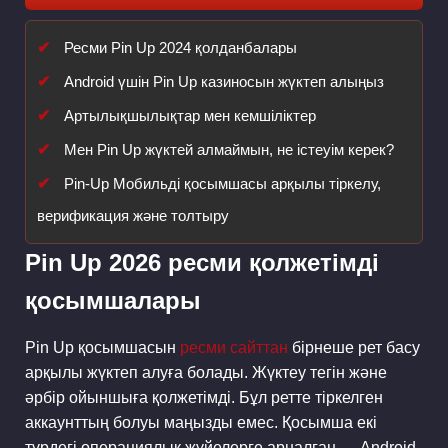
Ресми Pin Up 2024 қолданбалары
Android үшін Pin Up казиносын жүктеп алыңыз
Артылықшылықтар мен кемшіліктер
Мен Pin Up жүктей алмаймын, не істеуім керек?
Pin-Up Мобильді қосымшасы арқылы тіркелу,
верификация және толтыру
Pin Up 2026 ресми қолжетімді
қосымшалары
Pin Up қосымшасын
ресми сайттан
бірнеше рет басу
арқылы жүктеп алуға болады. Жүктеу тегін және
әрбір ойыншыға қолжетімді. Бұл ретте тіркелген
аккаунттың болуы маңызды емес. Қосымша екі
түрдегі операциялық жүйелерге арналған — Android