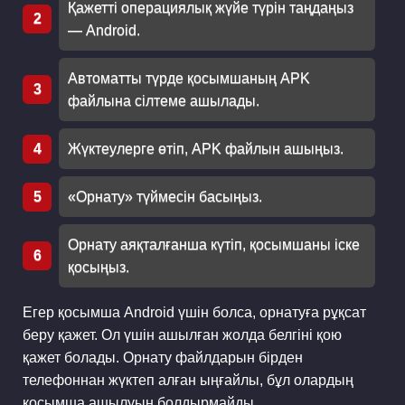
Қажетті операциялық жүйе түрін таңдаңыз
— Android.
Автоматты түрде қосымшаның APK
файлына сілтеме ашылады.
Жүктеулерге өтіп, APK файлын ашыңыз.
«Орнату» түймесін басыңыз.
Орнату аяқталғанша күтіп, қосымшаны іске
қосыңыз.
Егер қосымша Android үшін болса, орнатуға рұқсат
беру қажет. Ол үшін ашылған жолда белгіні қою
қажет болады. Орнату файлдарын бірден
телефоннан жүктеп алған ыңғайлы, бұл олардың
қосымша ашылуын болдырмайды.