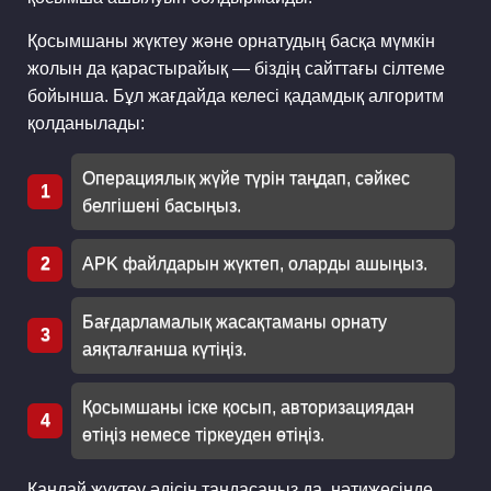
Қосымшаны жүктеу және орнатудың басқа мүмкін
жолын да қарастырайық — біздің сайттағы сілтеме
бойынша. Бұл жағдайда келесі қадамдық алгоритм
қолданылады:
Операциялық жүйе түрін таңдап, сәйкес
белгішені басыңыз.
APK файлдарын жүктеп, оларды ашыңыз.
Бағдарламалық жасақтаманы орнату
аяқталғанша күтіңіз.
Қосымшаны іске қосып, авторизациядан
өтіңіз немесе тіркеуден өтіңіз.
Қандай жүктеу әдісін таңдасаңыз да, нәтижесінде