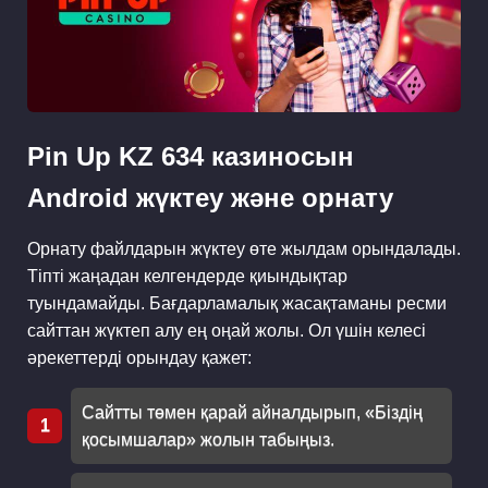
Pin Up KZ 634 казиносын
Android жүктеу және орнату
Орнату файлдарын жүктеу өте жылдам орындалады.
Тіпті жаңадан келгендерде қиындықтар
туындамайды. Бағдарламалық жасақтаманы ресми
сайттан жүктеп алу ең оңай жолы. Ол үшін келесі
әрекеттерді орындау қажет:
Сайтты төмен қарай айналдырып, «Біздің
қосымшалар» жолын табыңыз.