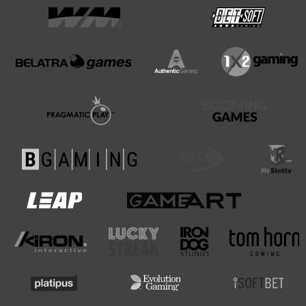
қауіпсіздігі туралы да айтады.