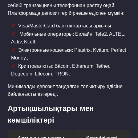
себебі транзакцияны телефоннан растау оңай.
Платформада депозиттер бірнеше әдіспен мүмкін:
Visa/MasterCard банктік картасы арқылы;
Мобильные операторы: Билайн, Tele2, ALTEL,
Activ, Kcell.;
Электронные кошельки: Piastrix, Kvitum, Perfect
Money.;
Криптовалюты: Bitcoin, Ethereum, Tether,
Dogecoin, Litecoin, TRON.
Минималды депозит таңдалған толықтыру әдісіне
байланысты өзгереді.
Артықшылықтары мен
кемшіліктері