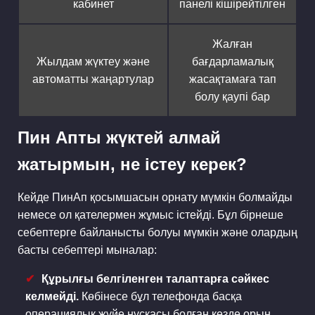
кабинет
панелі кішірейтілген
Жалған
Жылдам жүктеу және
бағдарламалық
автоматты жаңартулар
жасақтамаға тап
болу қаупі бар
Пин Апты жүктей алмай
жатырмын, не істеу керек?
Кейде ПинАп қосымшасын орнату мүмкін болмайды
немесе ол қателермен жұмыс істейді. Бұл бірнеше
себептерге байланысты болуы мүмкін және олардың
басты себептері мыналар:
Құрылғы белгіленген талаптарға сәйкес
келмейді.
Көбінесе бұл телефонда басқа
операциялық жүйе нұсқасы болған кезде орын