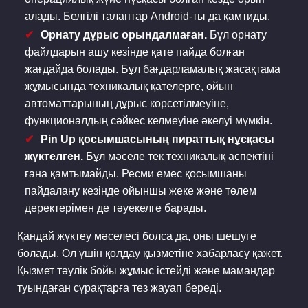
алады. Белгілі талаптар Android-ты да қамтиды.
Орнату дұрыс орындалмаған.
Бұл орнату
файлдарын ашу кезінде қате пайда болған
жағдайда болады. Бұл бағдарламалық жасақтама
жұмысында техникалық қателерге, ойын
автоматтарының дұрыс көрсетілмеуіне,
функционалдың сәйкес келмеуіне әкелуі мүмкін.
Pin Up қосымшасының пираттық нұсқасы
жүктелген.
Бұл мәселе тек техникалық аспектіні
ғана қамтымайды. Ресми емес қосымшаны
пайдалану кезінде ойыншы жеке және төлем
деректерімен де тәуекелге барады.
Қандай жүктеу мәселесі болса да, оны шешуге
болады. Ол үшін қолдау қызметіне хабарласу қажет.
Қызмет тәулік бойы жұмыс істейді және мамандар
туындаған сұрақтарға тез жауап береді.